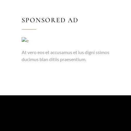
SPONSORED AD
At vero eos et accusamus et ius digni ssimos
ducimus blan ditiis praesentium.