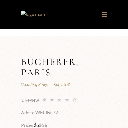
BUCHERER,
PARIS
Wedding Rings
Ref:
5582
1
Review
Add to Wishlist
Prices
$
$
$
$
$