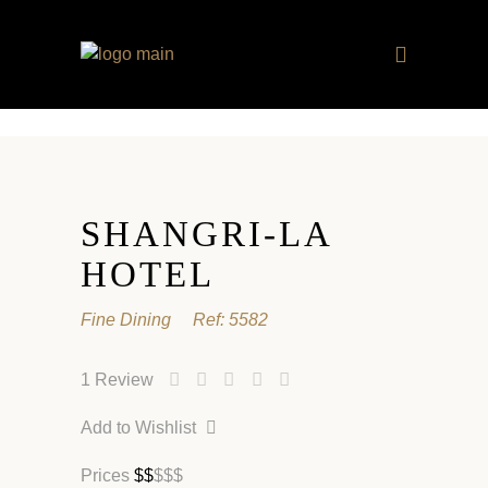
SHANGRI-LA
HOTEL
Fine Dining
Ref:
5582
1
Review
Add to Wishlist
Prices
$
$
$
$
$