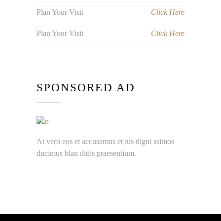
Plan Your Visit
Click Here
Plan Your Visit
Click Here
SPONSORED AD
At vero eos et accusamus et ius digni ssimos
ducimus blan ditiis praesentium.